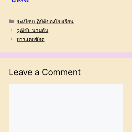
นักธรรม
Categories
ระเบียบปฏิบัติของโรงเรียน
วุฒิชัย นามอ้น
การแตกช๊อต
Leave a Comment
Comment