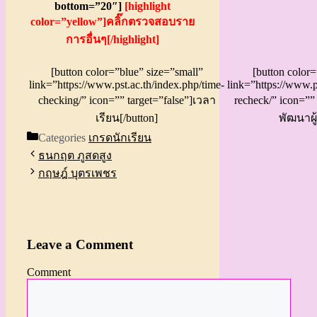
bottom=”20″]
[highlight
color=”yellow”]คลิ๊กตรวจสอบราย
การอื่นๆ[/highlight]
[button color=”blue” size=”small”
[button color
link=”https://www.pst.ac.th/index.php/time-
link=”https://www.p
checking/” icon=”” target=”false”]เวลา
recheck/” icon=””
เรียน[/button]
พัฒนาผู้
Categories
เกรดนักเรียน
ธนกฤต ภูสดสูง
กฤษฎ์ บุตรเพชร
Leave a Comment
Comment