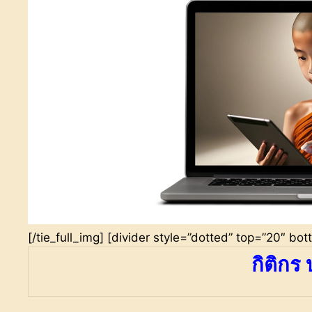
[/tie_full_img] [divider style=”dotted” top=”20″ bo
กิติกร 