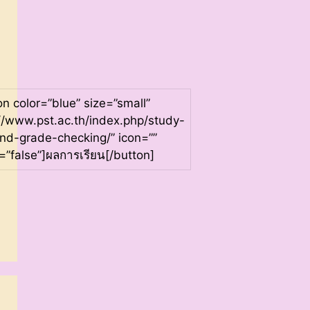
on color=”blue” size=”small”
://www.pst.ac.th/index.php/study-
nd-grade-checking/” icon=””
=”false”]ผลการเรียน[/button]