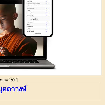
ttom=”20″]
บุตดาวงษ์