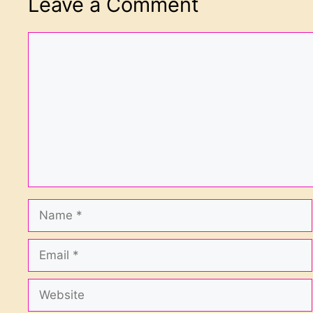
Leave a Comment
Comment
Name
Email
Website