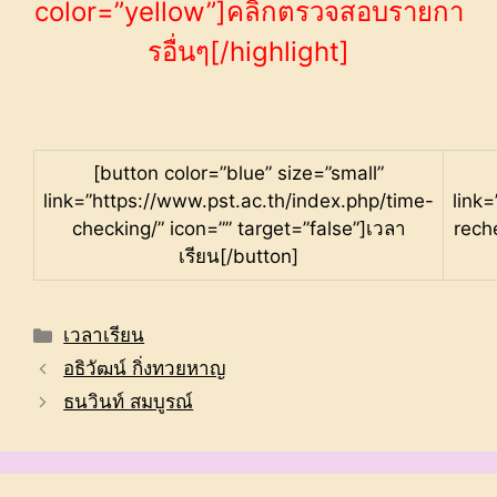
color=”yellow”]คลิ๊กตรวจสอบรายกา
รอื่นๆ[/highlight]
[button color=”blue” size=”small”
link=”https://www.pst.ac.th/index.php/time-
link
checking/” icon=”” target=”false”]เวลา
rech
เรียน[/button]
Categories
เวลาเรียน
อธิวัฒน์ กิ่งทวยหาญ
ธนวินท์ สมบูรณ์