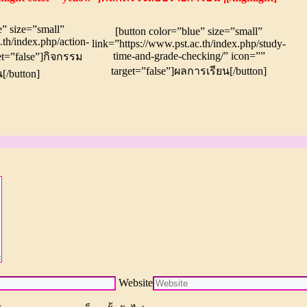
e” size=”small”
[button color=”blue” size=”small”
.th/index.php/action-
link=”https://www.pst.ac.th/index.php/study-
time-and-grade-checking/” icon=””
et=”false”]กิจกรรม
target=”false”]ผลการเรียน[/button]
[/button]
Website